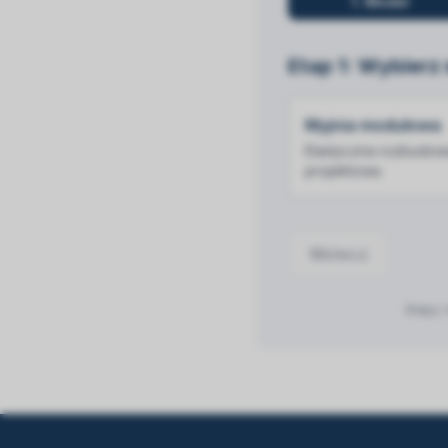
1
.
Model
Etap 1: Wybierz
Myjnia modułowa
Elastyczna rozbudow
projektowa.
Wstecz
Etapy: 