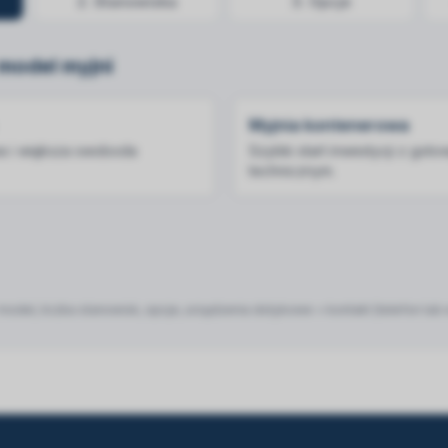
2
.
Stanowiska
3
.
Opcje
 model myjni
Myjnia kontenerowa
a i większa swoboda
Szybki start inwestycji z go
technicznym.
model, liczba stanowisk, opcje, urządzenia dotykowe + kontakt (telefon lub 