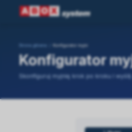
Strona główna
/
Konfigurator myjni
Konfigurator my
Skonfiguruj myjnię krok po kroku i wyśli