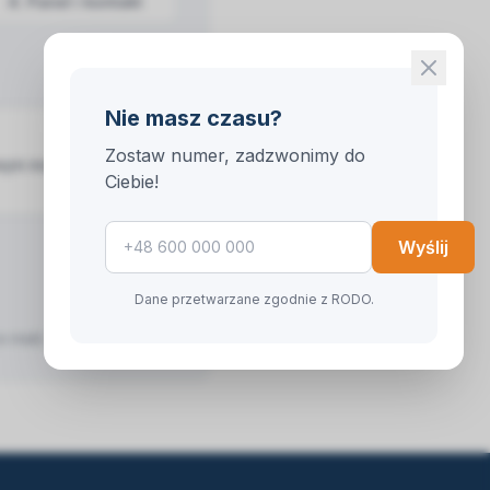
4
.
Panel i kontakt
Nie masz czasu?
Zostaw numer, zadzwonimy do
towym modułem
Ciebie!
Wyślij
Dalej
Dane przetwarzane zgodnie z RODO.
e-mail).