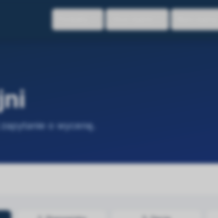
Produkty
Chce myjnie
Mam myjnię
jni
j zapytanie o wycenę.